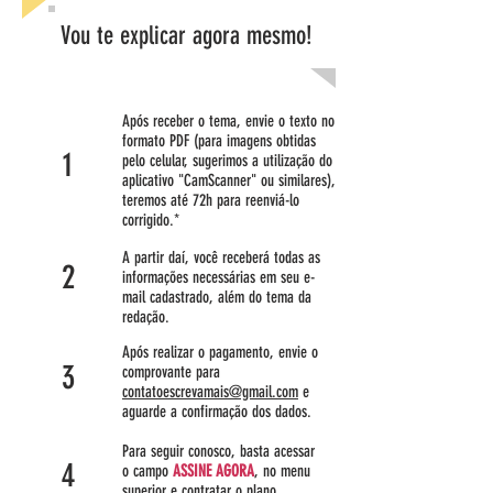
Vou te explicar agora mesmo!
Após receber o tema, envie o texto no
formato PDF (para imagens obtidas
1
pelo celular, sugerimos a utilização do
aplicativo "CamScanner" ou similares),
teremos até 72h para reenviá-lo
corrigido.*
A partir daí, você receberá todas as
2
informações necessárias em seu e-
mail cadastrado, além do tema da
redação.
Após realizar o pagamento, envie o
3
comprovante para
contatoescrevamais@gmail.com
e
aguarde a confirmação dos dados.
Para seguir conosco, basta acessar
4
o campo
ASSINE AGORA
, no menu
superior e contratar o plano